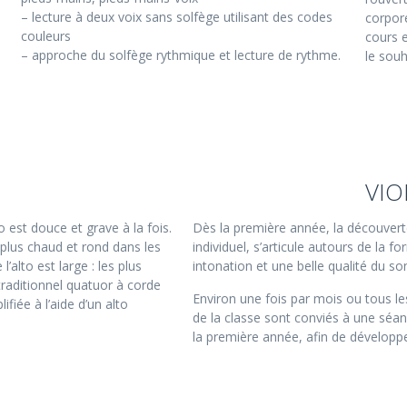
– lecture à deux voix sans solfège utilisant des codes
corpor
couleurs
cours 
– approche du solfège rythmique et lecture de rythme.
le souh
VIO
o est douce et grave à la fois.
Dès la première année, la découvert
st plus chaud et rond dans les
individuel, s’articule autours de la f
l’alto est large : les plus
intonation et une belle qualité du so
 traditionnel quatuor à corde
Environ une fois par mois ou tous le
fiée à l’aide d’un alto
de la classe sont conviés à une séan
la première année, afin de développer