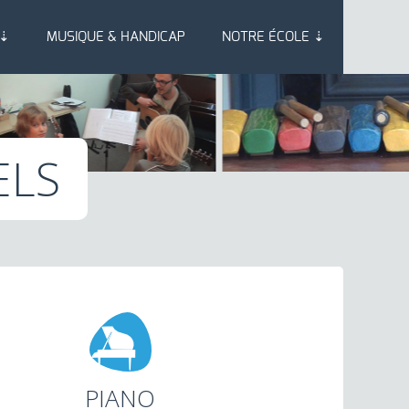
 ⇣
MUSIQUE & HANDICAP
NOTRE ÉCOLE ⇣
ELS
PIANO