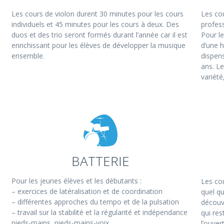
Les cours de violon durent 30 minutes pour les cours
Les cou
individuels et 45 minutes pour les cours à deux. Des
profes
duos et des trio seront formés durant l’année car il est
Pour l
enrichissant pour les élèves de développer la musique
d’une 
ensemble.
dispens
ans. Le
variété
BATTERIE
Pour les jeunes élèves et les débutants :
Les co
– exercices de latéralisation et de coordination
quel qu
– différentes approches du tempo et de la pulsation
découvr
– travail sur la stabilité et la régularité et indépendance
qui res
pieds-mains, pieds-mains-voix
l’ouver