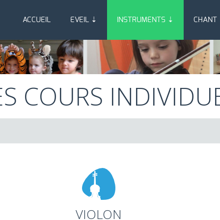
ACCUEIL
EVEIL ⇣
INSTRUMENTS ⇣
CHANT
ES COURS INDIVIDU
VIOLON