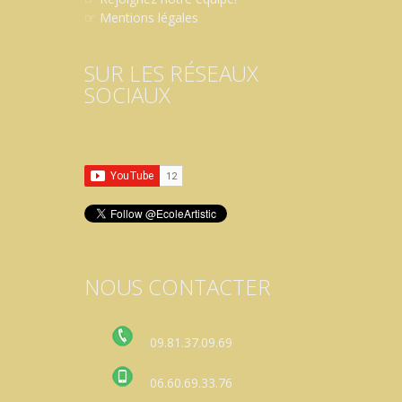
☞
Mentions légales
SUR LES RÉSEAUX
SOCIAUX
NOUS CONTACTER
09.81.37.09.69
06.60.69.33.76