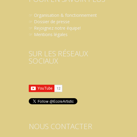
☞
Organisation & fonctionnement
☞
Dossier de presse
☞
Rejoignez notre équipe!
☞
Mentions légales
SUR LES RÉSEAUX
SOCIAUX
NOUS CONTACTER